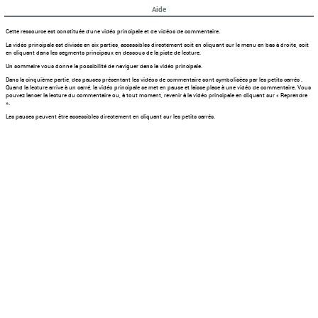
Aide
Cette ressource est constituée d'une vidéo principale et de vidéos de commentaire.
La vidéo principale est divisée en six parties, accessibles directement soit en cliquant sur le menu en bas à droite, soit
en cliquant dans les segments principaux en dessous de la piste de lecture.
Un sommaire vous donne la possibilité de naviguer dans la vidéo principale.
Dans la cinquième partie, des pauses présentant les vidéos de commentaire sont symbolisées par les petits carrés .
Quand la lecture arrive à un carré, la vidéo principale se met en pause et laisse place à une vidéo de commentaire. Vous
pouvez lancer la lecture du commentaire ou, à tout moment, revenir à la vidéo principale en cliquant sur « Reprendre
».
Les pauses peuvent être accessibles directement en cliquant sur les petits carrés.